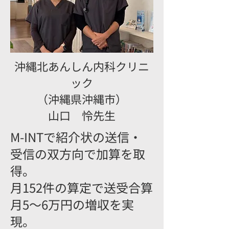
​沖縄北あんしん内科クリニ
ック
（沖縄県沖縄市）
山口 怜先生
M-INTで紹介状の送信・
受信の双方向で加算を取
得。
月152件の算定で送受合算
月5〜6万円の増収を実
現。