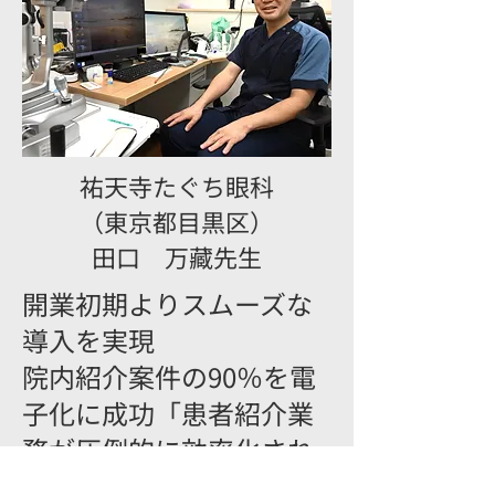
​祐天寺たぐち眼科
（東京都目黒区）
田口 万藏先生
開業初期よりスムーズな
導入を実現
院内紹介案件の90％を電
子化に成功「患者紹介業
務が圧倒的に効率化され
た」