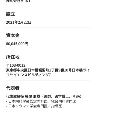
株式会社M-INT
設立
2021年2月22日
資本金
80,045,000円
所在地
〒103-0012
東京都中央区日本橋堀留町1丁目9番10号日本橋ライ
フサイエンスビルディング7
代表者
代表取締役 藤尾 夏樹（医師、医学博士、MBA）
- 日本内科学会認定内科医／総合内科専門医
- 日本リウマチ学会専門医／指導医
- 日本アレルギー学会専門医
- 日本医師会認定産業医
その他